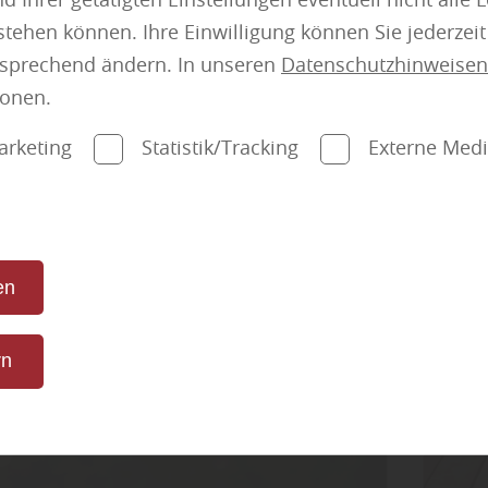
mehr zu Sichtschu
tehen können. Ihre Einwilligung können Sie jederzei
tsprechend ändern. In unseren
Datenschutzhinweisen
ionen.
NEU bei Holz Meeser:
rie:
Farben
Akustikpaneele
arketing
Statistik/Tracking
Externe Med
Besserer Klang, moderne Optik, bessere
Atmosphäre
Far
en
Erfahren Sie mehr
rn
den