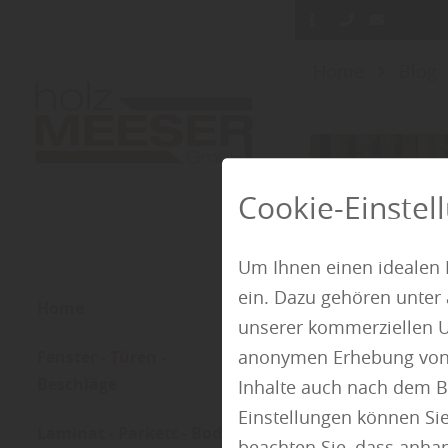
Home
Blog
Cookie-Einstel
Um Ihnen einen idealen 
ein. Dazu gehören unter
Home
unserer kommerziellen U
anonymen Erhebung von St
Fenster - Türen -
Beschläge
Inhalte auch nach dem B
Einstellungen können Sie
Laminat - Parkett - Boden
beachten Sie, dass anhand