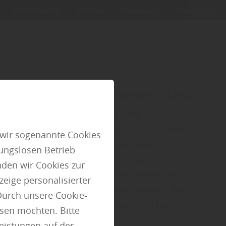
Themenseiten
Kontakt
Impressum
Datenschutz
hützen mit Sichtschutzelementen aus Holz
ückzugsort, Lebensraum und Treffpunkt
chtiger ist es, Bereiche zu schaffen, in denen
 wir sogenannte Cookies
rt bewegen kann. Sichtschutzelemente
ungslosen Betrieb
hrere Funktionen: Sie schützen vor
den wir Cookies zur
en, reduzieren Wind und strukturieren das
eige personalisierter
hzeitig prägen sie das Erscheinungsbild des
Durch unsere Cookie-
ch. Die Wahl des richtigen Materials und…
ssen möchten. Bitte
Leistungen auf der