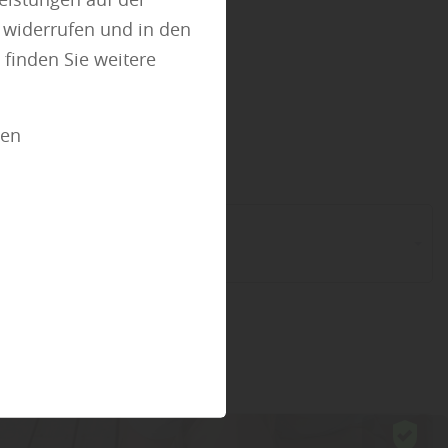
tz
t widerrufen und in den
finden Sie weitere
ien
ben