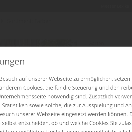
Meeser Lexika
Sortiment: Farben
Garten
Privatsphäre sc
lungen
Ein Garten ist R
zugleich. Umso wi
Besuch auf unserer Webseite zu ermöglichen, setzen
man sich ungestö
 anderem Cookies, die für die Steuerung und den reib
erfüllen dabei me
nternehmensseite notwendig sind. Zusätzlich verwen
neugierigen Blick
atistiken sowie solche, die zur Ausspielung und Anz
Grundstück. Gleic
esuch unserer Webseite eingesetzt werden können. 
Gartens maßgebli
 selbst entscheiden, ob und welche Cookies Sie zula
 Ihrer getätigten Einstellungen eventuell nicht alle 