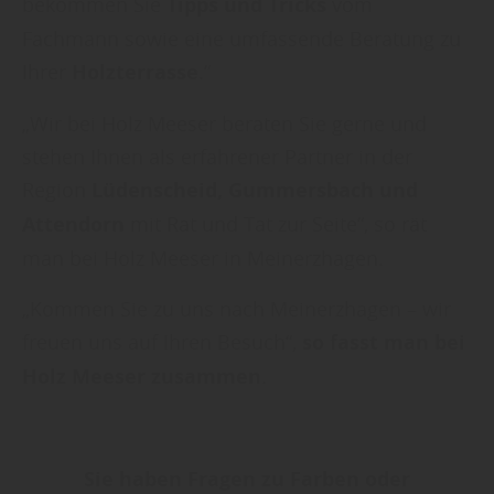
bekommen Sie
Tipps und Tricks
vom
widerrufen und in den Cookie-Einstellungen
Fachmann sowie eine umfassende Beratung zu
entsprechend ändern. In unseren
Ihrer
Holzterrasse
.“
Datenschutzhinweisen
finden Sie weitere
„Wir bei Holz Meeser beraten Sie gerne und
entsprechende Informationen.
stehen Ihnen als erfahrener Partner in der
Region
Lüdenscheid, Gummersbach und
Attendorn
mit Rat und Tat zur Seite“, so rät
man bei Holz Meeser in Meinerzhagen.
„Kommen Sie zu uns nach Meinerzhagen – wir
freuen uns auf Ihren Besuch“,
so fasst man bei
Holz Meeser
zusammen
.
Sie haben Fragen zu Farben oder