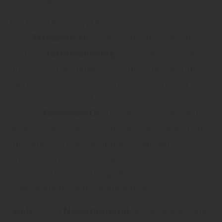
Bei Holz Meeser in Meinerzhagen erfährt man:
„Das
Terrassen-Öl
sorgt langfristig dafür, dass
sich der
Terrassenbelag
nicht stark verfärbt
und gegen Feuchtigkeit geschützt bleibt. Tipp:
Reinigen Sie die Terrassenhölzer gründlich und
warten Sie, bis das Material trocken ist, bevor
Sie das
Terrassen-Öl
auftragen. Harzige Stellen
können Sie vor dem Ölanstrich abschleifen und
mit einer Nitro-Verdünnung behandeln,
anschließend trocknen lassen. So vorbereitet,
kann der Terrassenbelag die schützende
Ölbehandlung optimal aufnehmen.“
„
Holz
ist ein
Naturmaterial
. Es verbreitet eine