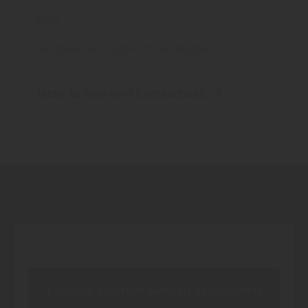
Holz
Holzkäufer sind Klimaschützer
Mehr zu Holz und Klimaschutz
Inhalt blockiert, bitte Cookies akzeptieren!
Cookies externer Medien akzeptieren