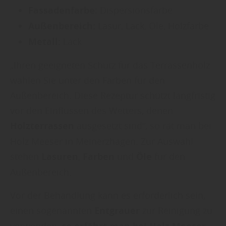
Fassadenfarbe:
Dispersionsfarbe
Außenbereich:
Lasur, Lack, Öle, Holzfarbe
Metall:
Lack
„Ihren geeigneten Schutz für das Terrassenholz
wählen Sie unter den Farben für den
Außenbereich. Diese Rezeptur schützt langfristig
vor den Einflüssen des Wetters, denen
Holzterrassen
ausgesetzt sind“, so rät man bei
Holz Meeser in Meinerzhagen. Zur Auswahl
stehen
Lasuren
,
Farben
und
Öle
für den
Außenbereich.
Vor der Behandlung kann es erforderlich sein,
einen sogenannten
Entgrauer
zur Reinigung zu
verwenden,