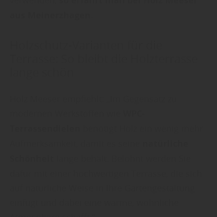
so erfährt man bei Holz Meeser
aus Meinerzhagen
.
Holzschutz-Varianten für die
Terrasse: So bleibt die Holzterrasse
lange schön
Holz Meeser empfiehlt: „Im Gegensatz zu
modernen Werkstoffen wie
WPC-
Terrassendielen
benötigt Holz ein wenig mehr
Aufmerksamkeit, damit es seine
natürliche
Schönheit
lange behält. Belohnt werden Sie
dafür mit einer hochwertigen Terrasse, die sich
auf natürliche Weise in Ihre Gartengestaltung
einfügt und dabei eine warme, wohnliche
Atmosphäre schafft.“