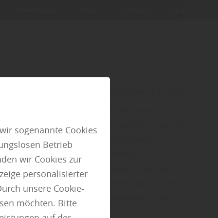
Themenseiten
Kontakt
Impressum
Datenschutz
hützen mit Sichtschutzelementen aus Holz
ückzugsort, Lebensraum und Treffpunkt
chtiger ist es, Bereiche zu schaffen, in denen
 wir sogenannte Cookies
rt bewegen kann. Sichtschutzelemente
ungslosen Betrieb
hrere Funktionen: Sie schützen vor
den wir Cookies zur
en, reduzieren Wind und strukturieren das
eige personalisierter
hzeitig prägen sie das Erscheinungsbild des
Durch unsere Cookie-
ch. Die Wahl des richtigen Materials und…
ssen möchten. Bitte
Leistungen auf der