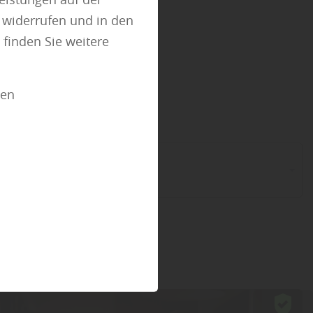
tz
t widerrufen und in den
finden Sie weitere
ien
zbau