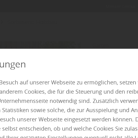
Meeser Lexika
Sortiment: Holzbau
Garten
Privatsphäre sc
lungen
Ein Garten ist R
zugleich. Umso wi
Besuch auf unserer Webseite zu ermöglichen, setzen
man sich ungestö
 anderem Cookies, die für die Steuerung und den reib
erfüllen dabei me
nternehmensseite notwendig sind. Zusätzlich verwen
neugierigen Blick
atistiken sowie solche, die zur Ausspielung und Anz
Grundstück. Gleic
esuch unserer Webseite eingesetzt werden können. 
Gartens maßgebli
 selbst entscheiden, ob und welche Cookies Sie zula
 Ihrer getätigten Einstellungen eventuell nicht alle 