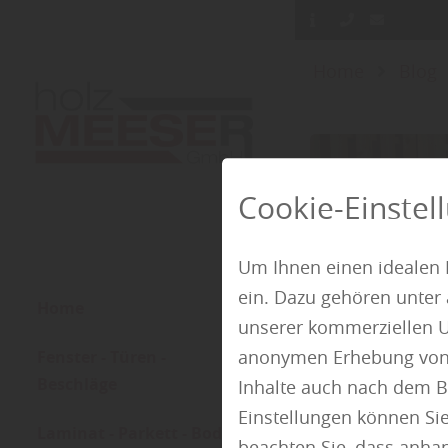
Home
Blog
Cookie-Einstel
Um Ihnen einen idealen 
ein. Dazu gehören unter
Home
unserer kommerziellen U
anonymen Erhebung von St
Fenster - Türen -
Beschläge
Inhalte auch nach dem B
Einstellungen können Sie
Laminat - Parkett - Boden
beachten Sie, dass anhand