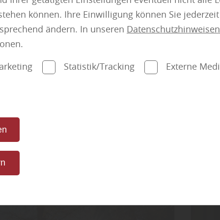
mehr zu Sichtschu
tehen können. Ihre Einwilligung können Sie jederzei
tsprechend ändern. In unseren
Datenschutzhinweisen
ionen.
NEU bei Holz Meeser:
rie:
Holzbau
Akustikpaneele
arketing
Statistik/Tracking
Externe Med
Besserer Klang, moderne Optik, bessere
Atmosphäre
Hol
en
Erfahren Sie mehr
rn
den