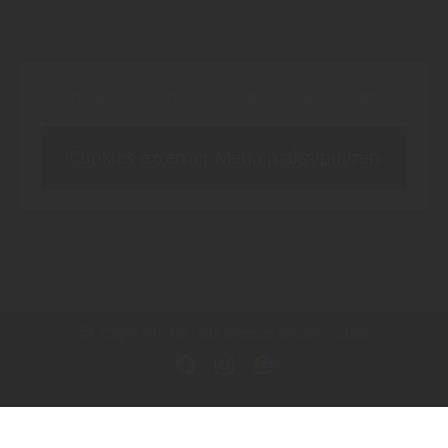
Inhalt blockiert, bitte Cookies akzeptieren!
Cookies externer Medien akzeptieren
Copyright by Holz Meeser GmbH - 2026
In Kooperation mit dem