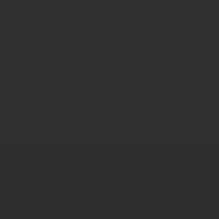
1
2
3
Kataloge 1 bis 9 von 23
Sie haben Fragen? Kontaktieren Sie
uns.
✆ +49 (0) 2354 9236 60 |
✉