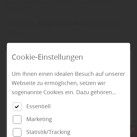
Das designStudio Boden Live von Holz
Meeser
In unserem
designStudio Boden
erstellen Sie
online:
Laminat und Laminatboden
Cookie-Einstellungen
Parkett und Parkettboden
Massivholzdielen
Um Ihnen einen idealen Besuch auf unserer
Kork und Korkboden
Webseite zu ermöglichen, setzen wir
Linoleum
sogenannte Cookies ein. Dazu gehören
und Sie sehen, wie der Boden in einer
unter anderem Cookies, die für die
Essentiell
Wohnwelt aussieht.
Steuerung und den reibungslosen Betrieb
Marketing
unserer kommerziellen Unternehmensseite
Sie haben auch die Möglichkeit ein Bild
notwendig sind. Zusätzlich verwenden wir
hochzuladen um Ihren neuen Boden in den
Statistik/Tracking