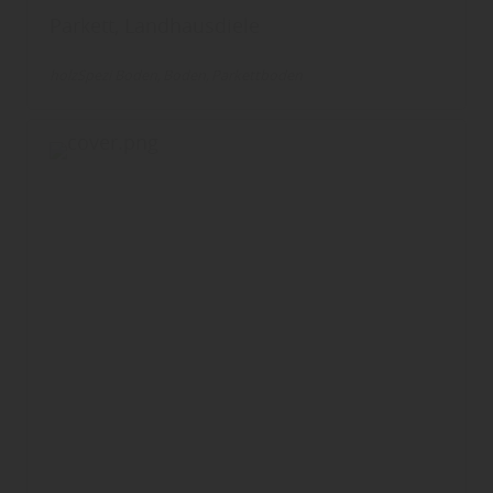
Parkett, Landhausdiele
holzSpezi Boden
Boden
Parkettboden