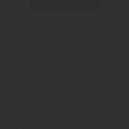
Jetzt beraten lassen
Die Meeser-Service-Leistungen für Böden
Engagierte Beratung zu Barrierefreiheit, Form, Farbe, Funktion, technische Optionen & Komfort
Ausbau von Räumen im Bereich Boden, Wand, Decke
Komplette Ausführung mit allen Vor- und Nacharbeiten
Inspirierende und visualisierende Ausstellung
Treppenrenovierung (dekorgleich mit Bodenbelag)
Wir von Holz Meeser bieten Ihnen im Bereich
Böden einen umfassenden, zuverlässigen und
professionellen Service.
Unser kompetentes Personal berät Sie gern
individuell zu unseren Dienstleistungen für
Bodenbeläge und begleitet Sie auf Wunsch