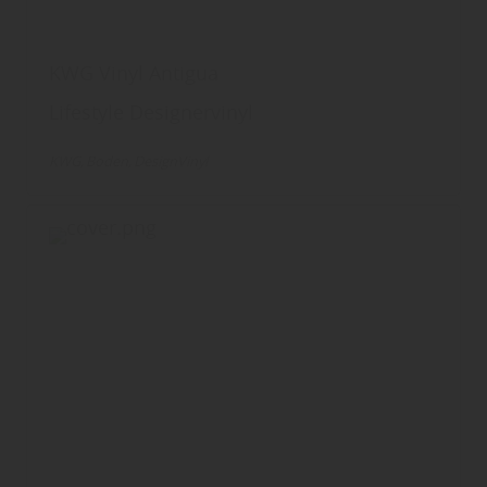
KWG Vinyl Antigua
Lifestyle Designervinyl
KWG
Boden
DesignVinyl