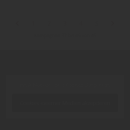
1
2
3
4
5
Kampagnen 37 bis 45 von 45
Inhalt blockiert, bitte Cookies akzeptieren!
Cookies externer Medien akzeptieren