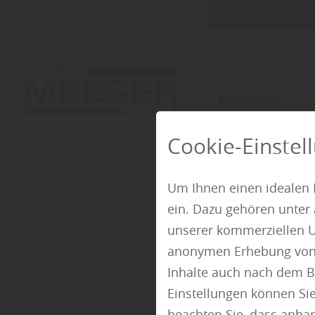
Cookie-Einstel
Um Ihnen einen idealen 
ein. Dazu gehören unter
unserer kommerziellen U
anonymen Erhebung von St
Inhalte auch nach dem B
Einstellungen können Sie
beachten Sie, dass anhand