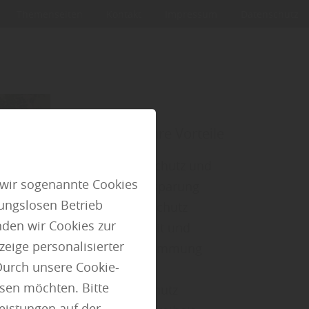
Themenseiten
Kontakt
Impressum
Datenschutz
Ihre Vorteile
►
Wärmeschutz und
 wir sogenannte Cookies
Energieeinsparung
ungslosen Betrieb
►
Sonnenschutz
den wir Cookies zur
►
Sicherheit und
eige personalisierter
Einbruchhemmung
Durch unsere Cookie-
►
Lüftung
ssen möchten. Bitte
►
Schallschutz
Leistungen auf der