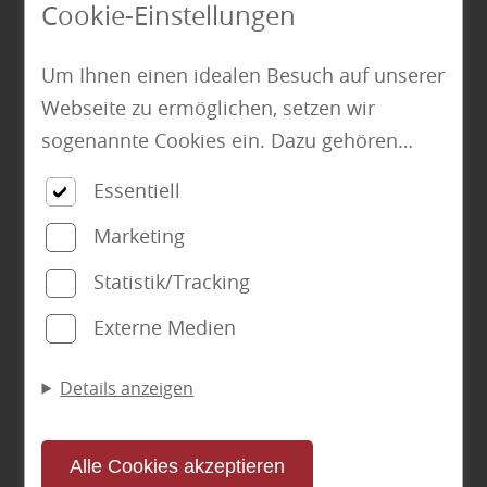
Cookie-Einstellungen
Wir bei Holz Meeser in Meinerzhagen
informieren Sie gern über die verschiedenen
Um Ihnen einen idealen Besuch auf unserer
Möglichkeiten und beraten Sie kompetent zu
Webseite zu ermöglichen, setzen wir
Ihrem Boden-Projekt. Kommen Sie zu uns. Holz
sogenannte Cookies ein. Dazu gehören
Meeser ist Ihr kompetenter Ansprechpartner
unter anderem Cookies, die für die
zum Thema Boden in der Region rund um
Essentiell
Steuerung und den reibungslosen Betrieb
Lüdenscheid, Gummersbach und Attendorn
Marketing
unserer kommerziellen Unternehmensseite
notwendig sind. Zusätzlich verwenden wir
Statistik/Tracking
Cookies zur anonymen Erhebung von
NEU bei Holz Meeser:
Sie haben Fragen zu Sockelleisten oder
Externe Medien
Statistiken sowie solche, die zur
Akustikpaneele
Bodenbelägen?
Ausspielung und Anzeige personalisierter
Details anzeigen
Kontaktieren Sie uns für eine kompetente
Inhalte auch nach dem Besuch unserer
Besserer Klang, moderne Optik, bessere
Beratung unter:
Webseite eingesetzt werden können. Durch
Atmosphäre
unsere Cookie-Einstellungen können Sie
Alle Cookies akzeptieren
✆ +49 (0) 2354 - 9236 60 | ✉ info@holz-