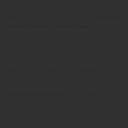
„Besonders preiswert wird der Sandkasten,
wenn Sie ihn einfach selbst bauen“,
so rät man
bei Holz Meeser
in Meinerzhagen
. Passende
Materialien wie
Lärche
,
Douglasie
oder
kesseldruckimprägniertes Tannenholz
sind
dafür ideal.
Der Rückzugsort (für größere
Kinder)
Holz Meeser
empfiehlt:
„Für größere Kinder,
die gelegentlich allein sein wollen — zum Lesen,
Musikhören oder einfach nur, um ihre Ruhe zu
haben — eignet sich ein wettergeschütztes