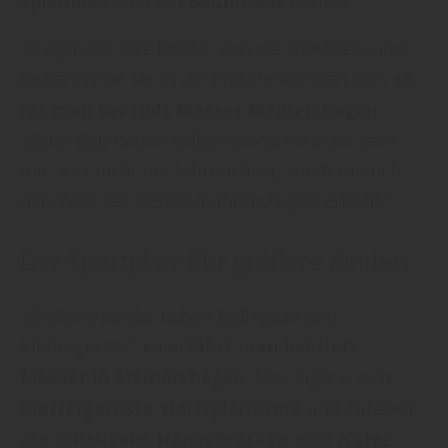
Spielhaus
oder ein
Baumhaus
perfekt.“
„Fragen Sie Ihre Kinder, was sie möchten, und
beziehen Sie sie in die Entscheidungen ein“,
so
rät man bei Holz Meeser Meinerzhagen
.
„Beim Bau helfen selbst kleinere Kinder gern
mit, was nicht nur lehrreich ist, sondern auch
den Wert der Geräte in ihren Augen erhöht.“
Der Sportplatz (für größere Kinder)
„Größere Kinder lieben Ballspiele und
Klettergeräte“,
so erfährt man bei Holz
Meeser in Meinerzhagen
. Hier eignen sich
Klettergerüste
,
Holzspieltürme
und Zubehör
wie
Schaukeln
,
Hängebrücken
oder
Netze
.