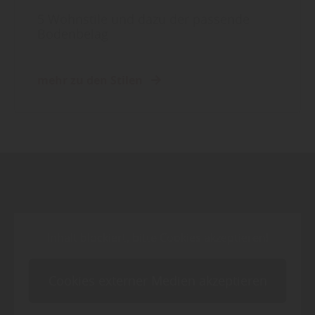
5 Wohnstile und dazu der passende
Bodenbelag
mehr zu den Stilen
Inhalt blockiert, bitte Cookies akzeptieren!
Cookies externer Medien akzeptieren