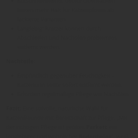
Rutschhemmend: Geölte Oberflächen
bieten mehr Halt für Katzenpfoten als
lackierte Varianten.
Langlebig: Kratzer können durch
Abschleifen und Nachölen problemlos
entfernt werden.
Nachteile:
Empfindlich gegenüber Feuchtigkeit –
Katzenurin sollte sofort entfernt werden.
Erfordert regelmäßige Pflege wie Nachölen.
Fazit:
Eine stilvolle, natürliche Wahl für
Katzenfreunde mit Bereitschaft zur Pflege. „Mit
der richtigen Pflege ist geöltes
Parkett
ein
langlebiger und wohnlicher
Bodenbelag
“, weiß